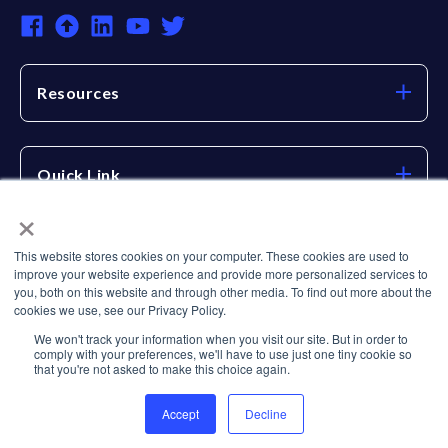
Resources
Quick Link
×
This website stores cookies on your computer. These cookies are used to
Get In Touch
improve your website experience and provide more personalized services to
you, both on this website and through other media. To find out more about the
(209) 555-0104
cookies we use, see our Privacy Policy.
We won't track your information when you visit our site. But in order to
deanna.curtis@example.com
comply with your preferences, we'll have to use just one tiny cookie so
that you're not asked to make this choice again.
4140 Parker Rd. Allentown, New Mexico 31134
Accept
Decline